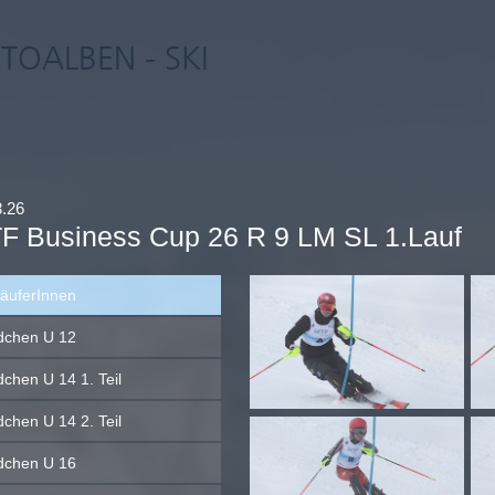
TOALBEN - SKI
3.26
F Business Cup 26 R 9 LM SL 1.Lauf
läuferInnen
chen U 12
chen U 14 1. Teil
chen U 14 2. Teil
chen U 16