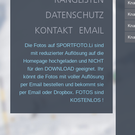
Kna
DATENSCHUTZ
Kna
Kna
KONTAKT
EMAIL
|
Kna
Die Fotos auf SPORTFOTO.Li sind
mit reduzierter Auflösung auf die
Homepage hochgeladen und NICHT
für den DOWNLOAD geeignet. Ihr
könnt die Fotos mit voller Auflösung
per Email bestellen und bekommt sie
per Email oder Dropbox. FOTOS sind
KOSTENLOS !