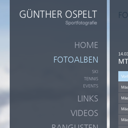
FO
HOME
14.0
FOTOALBEN
MT
SKI
Vor
TENNIS
EVENTS
Mäd
LINKS
Mäd
Mäd
VIDEOS
Mäd
RANGLISTEN