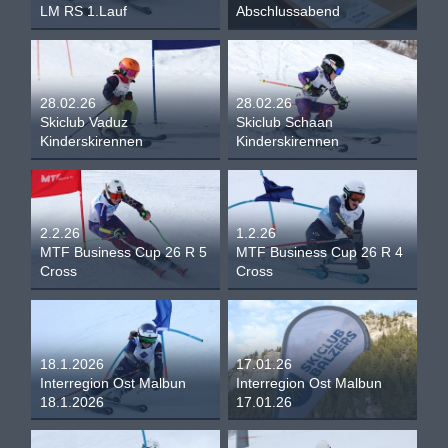
LM RS 1.Lauf
Abschlussabend
28.02.26
28.02.26
Skiclub Vaduz
Skiclub Schaan
Kinderskirennen
Kinderskirennen
2.2.26
1.2.26
MTF Business Cup 26 R 5
MTF Business Cup 26 R 4
Cross
Cross
18.1.2026
17.01.26
Interregion Ost Malbun
Interregion Ost Malbun
18.1.2026
17.01.26